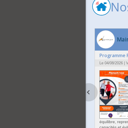
No
Mair
Programme F
Le 04/08/2026 |
équilibre, repr
capacités et év