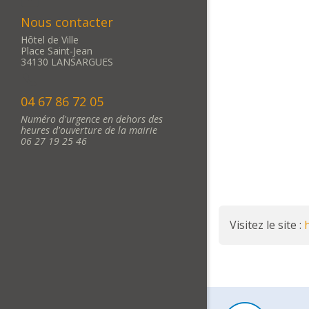
Nous contacter
Hôtel de Ville
Place Saint-Jean
34130 LANSARGUES
04 67 86 72 05
Numéro d'urgence en dehors des
heures d'ouverture de la mairie
06 27 19 25 46
Visitez le site :