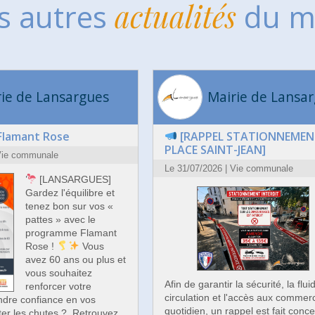
s autres
actualités
du m
ie de Lansargues
Mairie de Lansa
lamant Rose
[RAPPEL STATIONNEMEN
PLACE SAINT-JEAN]
 Vie communale
Le 31/07/2026 | Vie communale
[LANSARGUES]
Gardez l'équilibre et
tenez bon sur vos «
pattes » avec le
programme Flamant
Rose !
Vous
avez 60 ans ou plus et
vous souhaitez
Afin de garantir la sécurité, la flui
renforcer votre
circulation et l'accès aux commer
endre confiance en vos
quotidien, un rappel est fait conce
iter les chutes ? Retrouvez