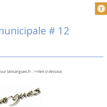
Ou
municipale # 12
sur lansargues.fr :
>>lien ci-dessous