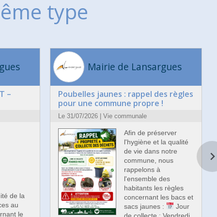
ême type
rgues
Mairie de Lansargues
T –
Poubelles jaunes : rappel des règles
pour une commune propre !
Le 31/07/2026 | Vie communale
Afin de préserver
l'hygiène et la qualité
de vie dans notre
commune, nous
rappelons à
l'ensemble des
habitants les règles
dité de la
concernant les bacs et
ces au
sacs jaunes :
Jour
rnant le
de collecte : Vendredi