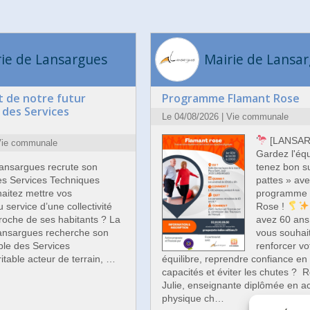
ie de Lansargues
Mairie de Lansa
 de notre futur
Programme Flamant Rose
des Services
Le 04/08/2026 | Vie communale
[LANSAR
 Vie communale
Gardez l'équ
Lansargues recrute son
tenez bon s
s Services Techniques
pattes » ave
aitez mettre vos
programme 
service d’une collectivité
Rose !
roche de ses habitants ? La
avez 60 ans 
nsargues recherche son
vous souhai
ble des Services
renforcer vo
itable acteur de terrain, …
équilibre, reprendre confiance en
capacités et éviter les chutes ? 
Julie, enseignante diplômée en act
physique ch…