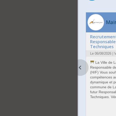
Mair
Recrutement
Responsable 
Techniques
Le 06/08/2026 |
La Ville de 
Responsable de
(H/F) Vous souh
compétences au 
dynamique et p
commune de La
futur Responsa
Techniques. Vér