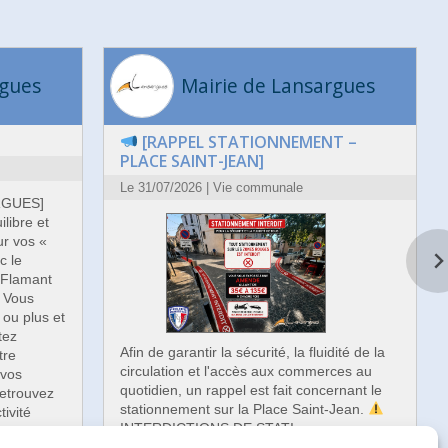
rgues
Mairie de Lansargues
[RAPPEL STATIONNEMENT –
PLACE SAINT-JEAN]
Le 31/07/2026 | Vie communale
GUES]
ilibre et
ur vos «
c le
Flamant
Vous
ou plus et
tez
Afin de garantir la sécurité, la fluidité de la
tre
circulation et l'accès aux commerces au
 vos
quotidien, un rappel est fait concernant le
Retrouvez
stationnement sur la Place Saint-Jean.
ivité
INTERDICTIONS DE STATI…