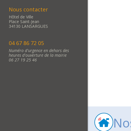
Nous contacter
Hôtel de Ville
Place Saint-Jean
34130 LANSARGUES
04 67 86 72 05
Numéro d'urgence en dehors des
heures d'ouverture de la mairie
06 27 19 25 46
No