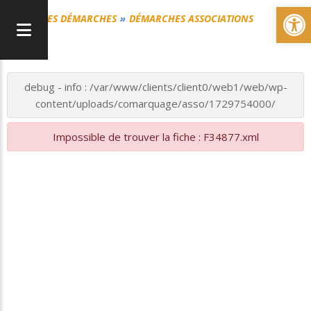
Ou
MES DÉMARCHES
DÉMARCHES ASSOCIATIONS
debug - info : /var/www/clients/client0/web1/web/wp-
content/uploads/comarquage/asso/1729754000/
Impossible de trouver la fiche : F34877.xml