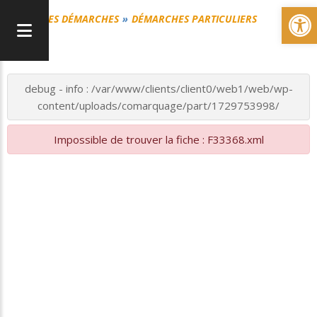
Ou
MES DÉMARCHES
DÉMARCHES PARTICULIERS
debug - info : /var/www/clients/client0/web1/web/wp-
content/uploads/comarquage/part/1729753998/
Impossible de trouver la fiche : F33368.xml