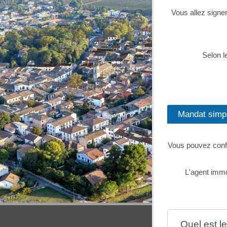
Vous allez signe
Selon l
Mandat simp
Vous pouvez confi
L'agent immo
Quel est l