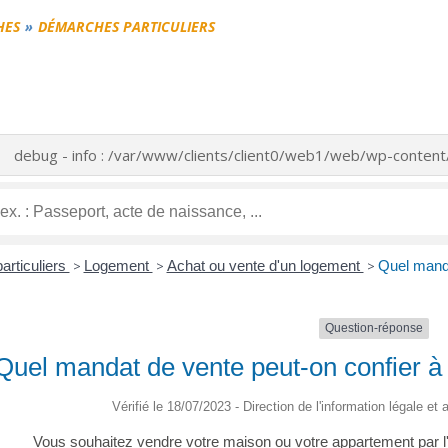
HES
DÉMARCHES PARTICULIERS
debug - info : /var/www/clients/client0/web1/web/wp-conte
articuliers
>
Logement
>
Achat ou vente d'un logement
>
Quel manda
Question-réponse
Quel mandat de vente peut-on confier à
Vérifié le 18/07/2023 - Direction de l'information légale et
Vous souhaitez vendre votre maison ou votre appartement par l'