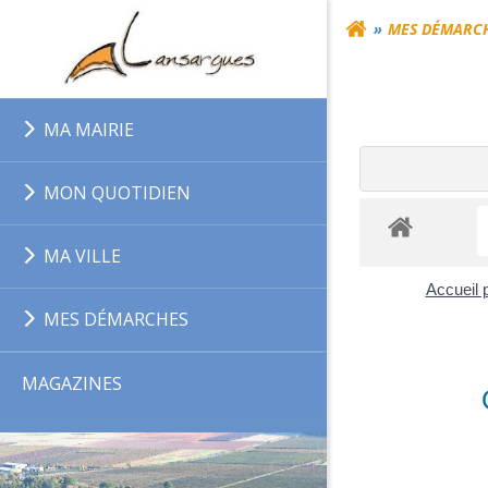
Aller
MES DÉMARC
au
contenu
MA MAIRIE
MON QUOTIDIEN
MA VILLE
Accueil p
MES DÉMARCHES
MAGAZINES