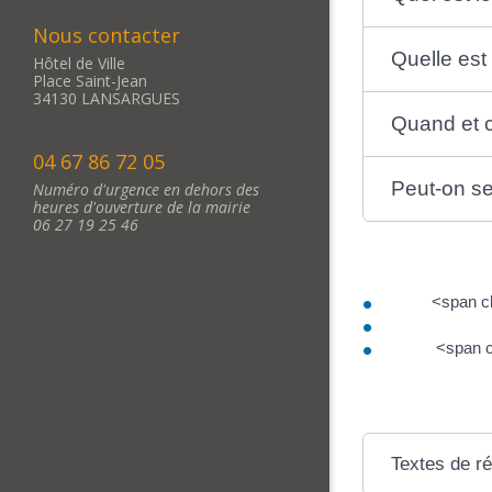
Nous contacter
Quelle est
Hôtel de Ville
Place Saint-Jean
34130 LANSARGUES
Quand et c
04 67 86 72 05
Peut-on se
Numéro d'urgence en dehors des
heures d'ouverture de la mairie
06 27 19 25 46
<span c
<span c
Textes de r