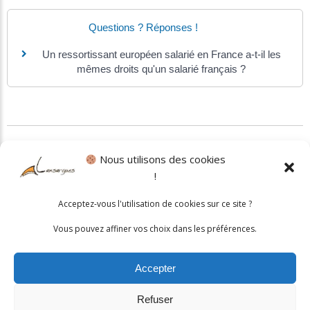
Questions ? Réponses !
Un ressortissant européen salarié en France a-t-il les
mêmes droits qu'un salarié français ?
©
Direction de l'information légale et administrative
Nous utilisons des cookies
!
Politique cookies
•
Mentions légales
Acceptez-vous l'utilisation de cookies sur ce site ?
© 2026 Mairie de Lansargues. Un service proposé par
Comm'un
Vous pouvez affiner vos choix dans les préférences.
Site
Accepter
Refuser