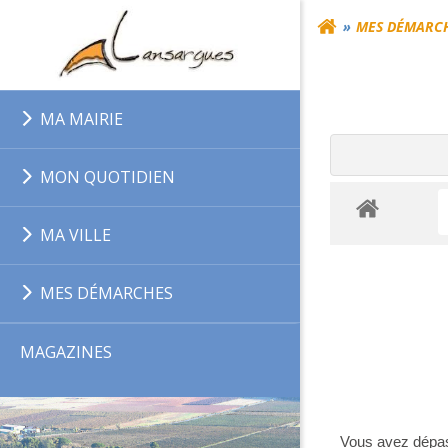
Aller
MES DÉMARC
au
contenu
MA MAIRIE
MON QUOTIDIEN
MA VILLE
MES DÉMARCHES
MAGAZINES
Vous avez dépass