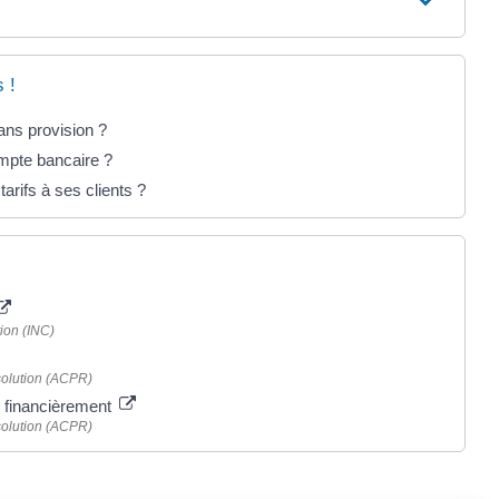
 !
ns provision ?
mpte bancaire ?
tarifs à ses clients ?
ion (INC)
ésolution (ACPR)
le financièrement
ésolution (ACPR)