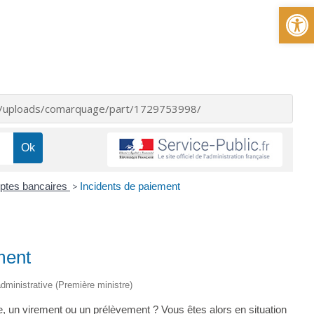
Ou
nt/uploads/comarquage/part/1729753998/
tes bancaires
>
Incidents de paiement
ment
 administrative (Première ministre)
 un virement ou un prélèvement ? Vous êtes alors en situation