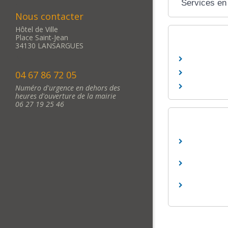
Services en 
Nous contacter
Hôtel de Ville
Place Saint-Jean
34130 LANSARGUES
04 67 86 72 05
Numéro d'urgence en dehors des
heures d'ouverture de la mairie
06 27 19 25 46