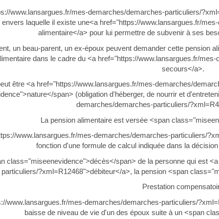
ps://www.lansargues.fr/mes-demarches/demarches-particuliers/?xml=
 envers laquelle il existe une<a href="https://www.lansargues.fr/m
alimentaire</a> pour lui permettre de subvenir à ses besoi
rent, un beau-parent, un ex-époux peuvent demander cette pension a
limentaire dans le cadre du <a href="https://www.lansargues.fr/me
secours</a>.
peut être <a href="https://www.lansargues.fr/mes-demarches/demarc
ence">nature</span> (obligation d'héberger, de nourrir et d'entreten
demarches/demarches-particuliers/?xml=R445
La pension alimentaire est versée <span class="misee
ttps://www.lansargues.fr/mes-demarches/demarches-particuliers/?x
fonction d'une formule de calcul indiquée dans la décision
n class="miseenevidence">décès</span> de la personne qui est <a
particuliers/?xml=R12468">débiteur</a>, la pension <span class="
Prestation compensatoi
ps://www.lansargues.fr/mes-demarches/demarches-particuliers/?xml
baisse de niveau de vie d'un des époux suite à un <span c