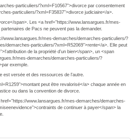
emarches-particuliers/?xml=F10567">divorce par consentement
hes-particuliers/?xml=F35837">divorce judiciaire</a>.
orce</span>. Les <a href="https://www.lansargues.fr/mes-
partenaires de Pacs ne peuvent pas la demander.
s://www.lansargues.fr/mes-demarches/demarches-particuliers/?
es/demarches-particuliers/?xml=R52069">rente</a>. Elle peut
'attribution de la propriété d'un bien</span>, un <span
sargues.fr/mes-demarches/demarches-particuliers/?
>par exemple.
e est versée et des ressources de l'autre.
ml=R1259">montant peut être revalorisé</a> chaque année en
ustice ou dans la convention de divorce.
 href="https://www.lansargues.fr/mes-demarches/demarches-
"miseenevidence">contraints de continuer à payer</span> la
e.