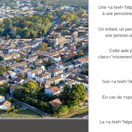
Une <a href="htt
à une personne
Un enfant, un pa
une pension a
Cette aide 
class="miseenevid
Son <a href="h
En cas de <spa
La <a href="htt