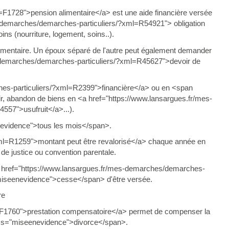
F1728">pension alimentaire</a> est une aide financière versée
es-demarches/demarches-particuliers/?xml=R54921"> obligation
ns (nourriture, logement, soins..).
limentaire. Un époux séparé de l'autre peut également demander
s-demarches/demarches-particuliers/?xml=R45627">devoir de
hes-particuliers/?xml=R2399">financière</a> ou en <span
ir, abandon de biens en <a href="https://www.lansargues.fr/mes-
57">usufruit</a>...).
nevidence">tous les mois</span>.
ml=R1259">montant peut être revalorisé</a> chaque année en
 de justice ou convention parentale.
 href="https://www.lansargues.fr/mes-demarches/demarches-
miseenevidence">cesse</span> d'être versée.
re
=F1760">prestation compensatoire</a> permet de compenser la
lass="miseenevidence">divorce</span>.