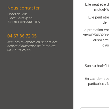
Elle peut être
Nous contacter
mutuel</
Hôtel de Ville
Elle peut êt
Place Saint-Jean
34130 LANSARGUES
dem
La prestation c
04 67 86 72 05
xml=R54632">cap
aussi êtr
Numéro d'urgence en dehors des
cla
heures d'ouverture de la mairie
06 27 19 25 46
Son <a href="h
En cas de <spa
particuliers