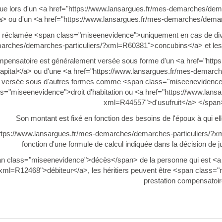
 due lors d'un <a href="https://www.lansargues.fr/mes-demarches/d
a> ou d'un <a href="https://www.lansargues.fr/mes-demarches/demarc
re réclamée <span class="miseenevidence">uniquement en cas de div
arches/demarches-particuliers/?xml=R60381">concubins</a> et les 
ompensatoire est généralement versée sous forme d'un <a href="http
ital</a> ou d'une <a href="https://www.lansargues.fr/mes-demarch
e versée sous d'autres formes comme <span class="miseenevidence">l
ss="miseenevidence">droit d'habitation ou <a href="https://www.lan
xml=R44557">d'usufruit</a> </span
Son montant est fixé en fonction des besoins de l'époux à qui ell
ttps://www.lansargues.fr/mes-demarches/demarches-particuliers/?x
fonction d'une formule de calcul indiquée dans la décision de j
n class="miseenevidence">décès</span> de la personne qui est <a
/?xml=R12468">débiteur</a>, les héritiers peuvent être <span class=
prestation compensatoir