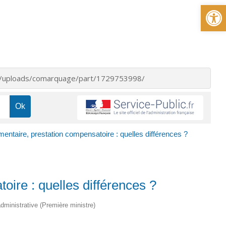
Ou
nt/uploads/comarquage/part/1729753998/
mentaire, prestation compensatoire : quelles différences ?
oire : quelles différences ?
 administrative (Première ministre)