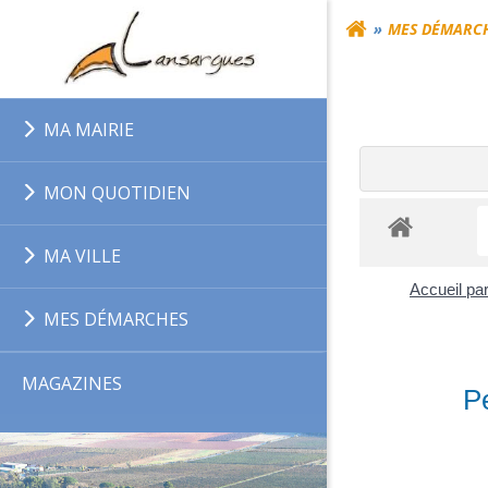
Aller
MES DÉMARC
au
contenu
MA MAIRIE
MON QUOTIDIEN
MA VILLE
Accueil par
MES DÉMARCHES
MAGAZINES
Pe