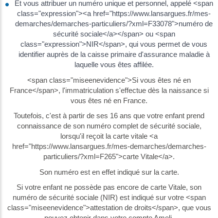
Et vous attribuer un numéro unique et personnel, appelé <span
class="expression"><a href="https://www.lansargues.fr/mes-
demarches/demarches-particuliers/?xml=F33078">numéro de
sécurité sociale</a></span> ou <span
class="expression">NIR</span>, qui vous permet de vous
identifier auprès de la caisse primaire d'assurance maladie à
laquelle vous êtes affilée.
<span class="miseenevidence">Si vous êtes né en
France</span>, l'immatriculation s'effectue dès la naissance si
vous êtes né en France.
Toutefois, c'est à partir de ses 16 ans que votre enfant prend
connaissance de son numéro complet de sécurité sociale,
lorsqu'il reçoit la carte vitale <a
href="https://www.lansargues.fr/mes-demarches/demarches-
particuliers/?xml=F265">carte Vitale</a>.
Son numéro est en effet indiqué sur la carte.
Si votre enfant ne possède pas encore de carte Vitale, son
numéro de sécurité sociale (NIR) est indiqué sur votre <span
class="miseenevidence">attestation de droits</span>, que vous
pouvez obtenir dans votre compte Ameli.