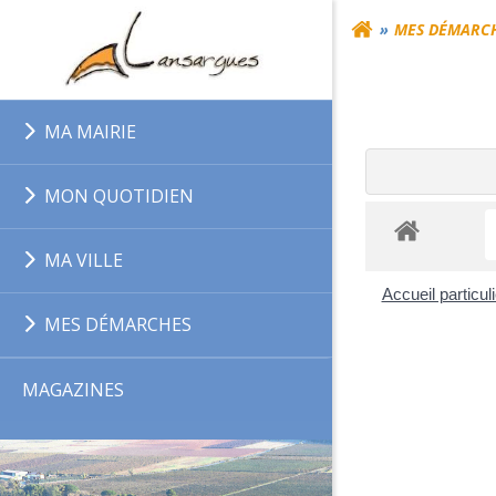
Aller
MES DÉMARC
au
contenu
MA MAIRIE
MON QUOTIDIEN
MA VILLE
Accueil particul
MES DÉMARCHES
MAGAZINES