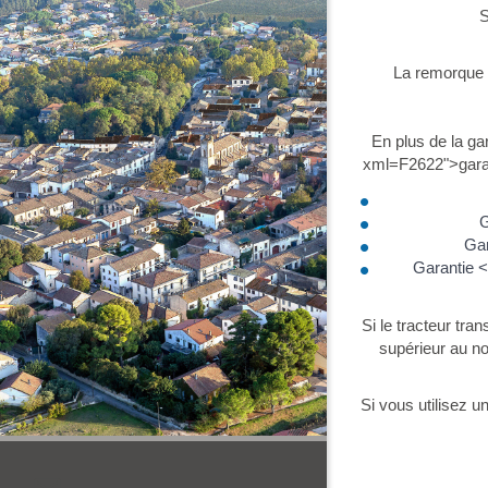
S
La remorque 
En plus de la ga
xml=F2622">garan
G
Gar
Garantie <
Si le tracteur tr
supérieur au no
Si vous utilisez 