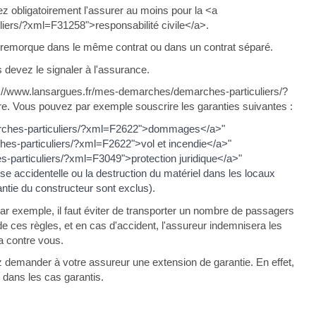
ez obligatoirement l'assurer au moins pour la <a
iers/?xml=F31258">responsabilité civile</a>.
a remorque dans le même contrat ou dans un contrat séparé.
 devez le signaler à l'assurance.
tps://www.lansargues.fr/mes-demarches/demarches-particuliers/?
e. Vous pouvez par exemple souscrire les garanties suivantes :
arches-particuliers/?xml=F2622">dommages</a>"
es-particuliers/?xml=F2622">vol et incendie</a>"
-particuliers/?xml=F3049">protection juridique</a>"
 accidentelle ou la destruction du matériel dans les locaux
rantie du constructeur sont exclus).
Par exemple, il faut éviter de transporter un nombre de passagers
 ces règles, et en cas d'accident, l'assureur indemnisera les
a contre vous.
z demander à votre assureur une extension de garantie. En effet,
 dans les cas garantis.