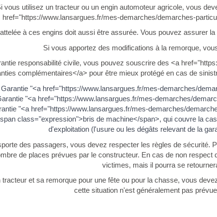
i vous utilisez un tracteur ou un engin automoteur agricole, vous dev
href="https://www.lansargues.fr/mes-demarches/demarches-particul
attelée à ces engins doit aussi être assurée. Vous pouvez assurer l
Si vous apportez des modifications à la remorque, vous
rantie responsabilité civile, vous pouvez souscrire des <a href="ht
ties complémentaires</a> pour être mieux protégé en cas de sinistr
Garantie "<a href="https://www.lansargues.fr/mes-demarches/dem
arantie "<a href="https://www.lansargues.fr/mes-demarches/demarch
antie "<a href="https://www.lansargues.fr/mes-demarches/demarches
span class="expression">bris de machine</span>, qui couvre la casse
d'exploitation (l'usure ou les dégâts relevant de la ga
ansporte des passagers, vous devez respecter les règles de sécurité. 
mbre de places prévues par le constructeur. En cas de non respect de
victimes, mais il pourra se retourner
un tracteur et sa remorque pour une fête ou pour la chasse, vous deve
cette situation n'est généralement pas prévue