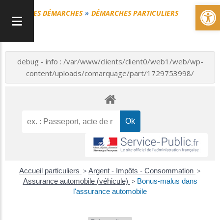
Ou
MES DÉMARCHES
DÉMARCHES PARTICULIERS
debug - info : /var/www/clients/client0/web1/web/wp-
content/uploads/comarquage/part/1729753998/
Accueil particuliers
>
Argent - Impôts - Consommation
>
Assurance automobile (véhicule)
>
Bonus-malus dans
l'assurance automobile