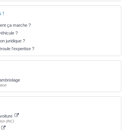
 !
ent ça marche ?
véhicule ?
on juridique ?
oule l'expertise ?
cambriolage
tion
 voiture
ion (INC)
e