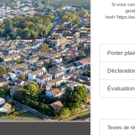
Si vous cons
genda
href="https://
Porter plai
Déclaratio
Évaluatio
Textes de r