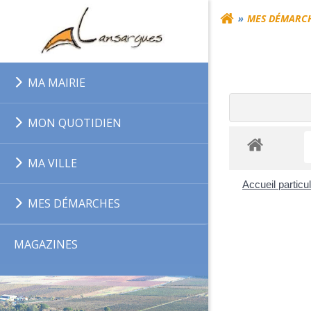
Aller
MES DÉMARC
au
contenu
MA MAIRIE
MON QUOTIDIEN
MA VILLE
Accueil particu
MES DÉMARCHES
MAGAZINES