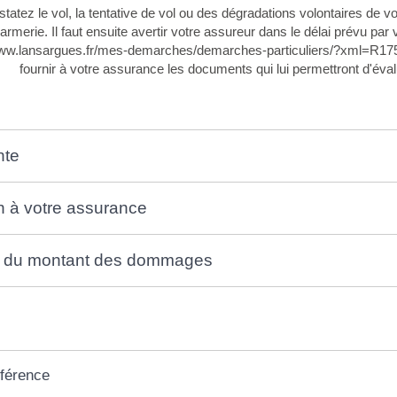
tatez le vol, la tentative de vol ou des dégradations volontaires de vo
rmerie. Il faut ensuite avertir votre assureur dans le délai prévu par
www.lansargues.fr/mes-demarches/demarches-particuliers/?xml=R1750
fournir à votre assurance les documents qui lui permettront d'év
nte
n à votre assurance
n du montant des dommages
éférence