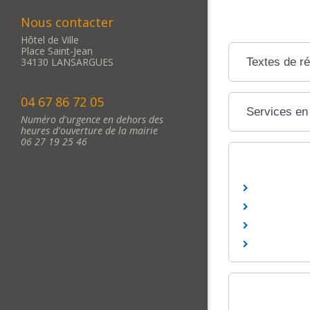
Nous contacter
Hôtel de Ville
Place Saint-Jean
Textes de r
34130 LANSARGUES
04 67 86 72 05
Services en 
Numéro d'urgence en dehors des
heures d'ouverture de la mairie
06 27 19 25 46