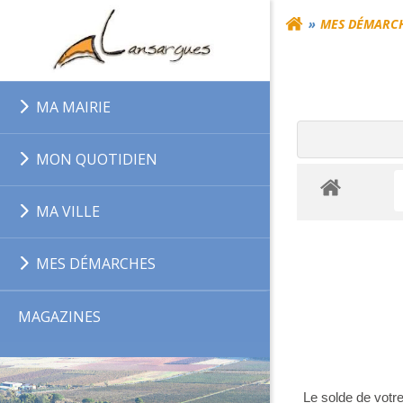
Aller
MES DÉMARC
au
contenu
MA MAIRIE
MON QUOTIDIEN
MA VILLE
MES DÉMARCHES
MAGAZINES
Le solde de votr