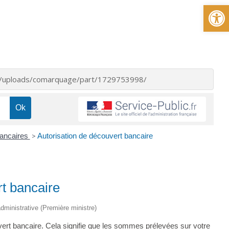
Ou
nt/uploads/comarquage/part/1729753998/
ancaires
>
Autorisation de découvert bancaire
rt bancaire
 administrative (Première ministre)
vert bancaire. Cela signifie que les sommes prélevées sur votre