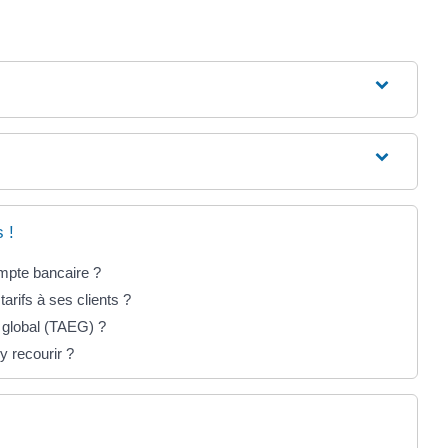
 !
mpte bancaire ?
tarifs à ses clients ?
f global (TAEG) ?
 recourir ?