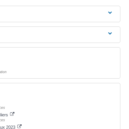
tion
ces
uliers
ces
caux 2023