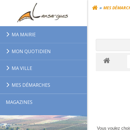
Aller
MES DÉMARC
au
contenu
MA MAIRIE
MON QUOTIDIEN
MA VILLE
MES DÉMARCHES
MAGAZINES
Vous voulez chois