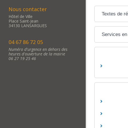
Nous contacter
Textes de r
Hôtel de Ville
Place Saint-Jean
34130 LANSARGUES
Services en 
04 67 86 72 05
Numéro d'urgence en dehors des
heures d'ouverture de la mairie
06 27 19 25 46