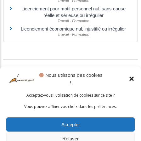
Travail - Formation
Licenciement pour motif personnel nul, sans cause
réelle et sérieuse ou irrégulier
Travail - Formation
Licenciement économique nul, injustifié ou irrégulier
Travail - Formation
©
Direction de l'information légale et administrative
Nous utilisons des cookies
!
Politique cookies
•
Mentions légales
Acceptez-vous l'utilisation de cookies sur ce site ?
© 2026 Mairie de Lansargues. Un service proposé par
Comm'un
Vous pouvez affiner vos choix dans les préférences.
Site
Accepter
Refuser