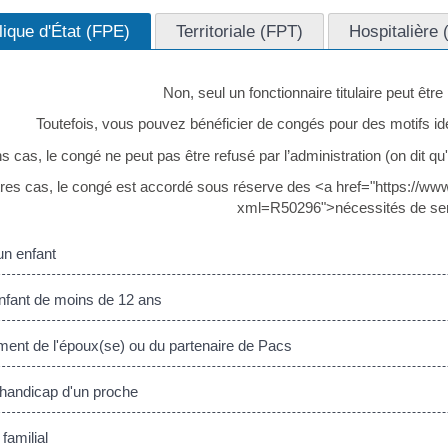
lique d'État (FPE)
Territoriale (FPT)
Hospitalière
Non, seul un fonctionnaire titulaire peut être 
Toutefois, vous pouvez bénéficier de congés pour des motifs ide
s cas, le congé ne peut pas être refusé par l’administration (on dit 
res cas, le congé est accordé sous réserve des <a href="https://w
xml=R50296">nécessités de ser
n enfant
nfant de moins de 12 ans
t de l'époux(se) ou du partenaire de Pacs
handicap d'un proche
amilial