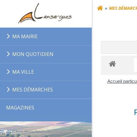
Aller
MES DÉMARC
au
contenu
MA MAIRIE
MON QUOTIDIEN
MA VILLE
Accueil particu
MES DÉMARCHES
MAGAZINES