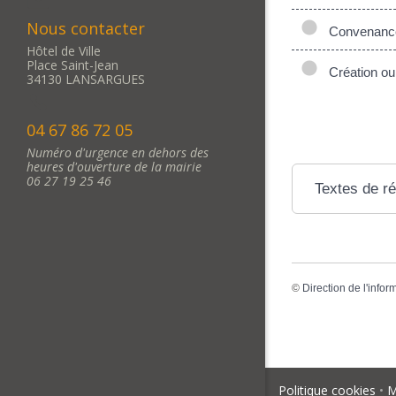
Nous contacter
Convenance
Hôtel de Ville
Place Saint-Jean
Création ou 
34130 LANSARGUES
04 67 86 72 05
Numéro d'urgence en dehors des
heures d'ouverture de la mairie
06 27 19 25 46
Textes de r
©
Direction de l'infor
Politique cookies
•
M