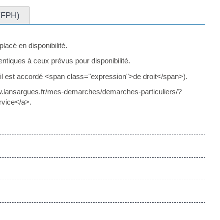
 (FPH)
placé en disponibilité.
ntiques à ceux prévus pour disponibilité.
qu'il est accordé <span class="expression">de droit</span>).
ww.lansargues.fr/mes-demarches/demarches-particuliers/?
vice</a>.