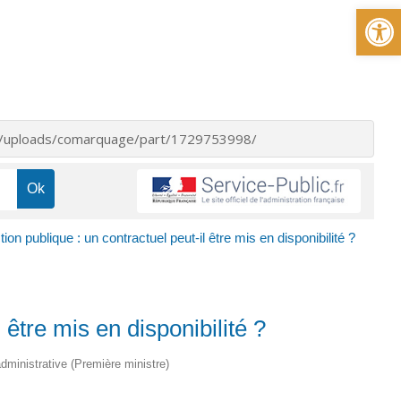
Ou
nt/uploads/comarquage/part/1729753998/
ion publique : un contractuel peut-il être mis en disponibilité ?
 être mis en disponibilité ?
 administrative (Première ministre)