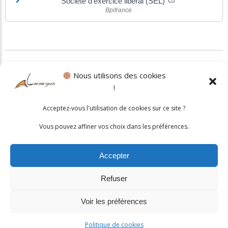
Société d'exercice libéral (SEL)
Bpifrance
©
Direction de l'information légale et administrative
Nous utilisons des cookies
!
Politique cookies
•
Mentions légales
Acceptez-vous l'utilisation de cookies sur ce site ?
© 2026 Mairie de Lansargues. Un service proposé par
Comm'un
Vous pouvez affiner vos choix dans les préférences.
Site
Accepter
Refuser
Voir les préférences
Politique de cookies