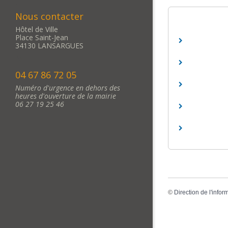
Nous contacter
Hôtel de Ville
Place Saint-Jean
34130 LANSARGUES
04 67 86 72 05
Numéro d'urgence en dehors des
heures d'ouverture de la mairie
06 27 19 25 46
©
Direction de l'infor