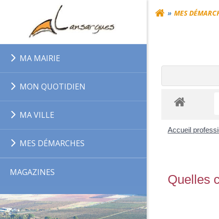
Aller
MES DÉMARC
au
contenu
MA MAIRIE
MON QUOTIDIEN
MA VILLE
Accueil profess
MES DÉMARCHES
MAGAZINES
Quelles c