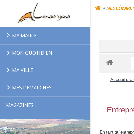
Aller
MES DÉMARC
au
contenu
MA MAIRIE
MON QUOTIDIEN
MA VILLE
Accueil pro
MES DÉMARCHES
MAGAZINES
Entrepre
En tant qu'entrep