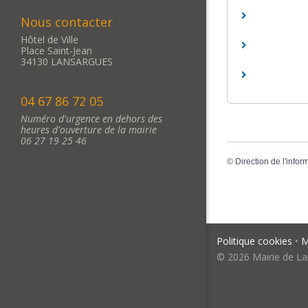
Nous contacter
Hôtel de Ville
Place Saint-Jean
34130 LANSARGUES
04 67 86 72 05
Numéro d'urgence en dehors des
heures d'ouverture de la mairie
06 27 19 25 46
©
Direction de l'infor
Politique cookies
•
M
© 2026 Mairie de La