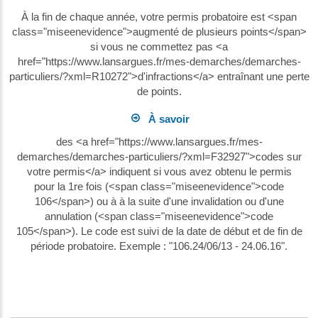
À la fin de chaque année, votre permis probatoire est <span
class="miseenevidence">augmenté de plusieurs points</span>
si vous ne commettez pas <a
href="https://www.lansargues.fr/mes-demarches/demarches-
particuliers/?xml=R10272">d'infractions</a> entraînant une perte
de points.
À savoir
des <a href="https://www.lansargues.fr/mes-
demarches/demarches-particuliers/?xml=F32927">codes sur
votre permis</a> indiquent si vous avez obtenu le permis
pour la 1re fois (<span class="miseenevidence">code
106</span>) ou à à la suite d'une invalidation ou d'une
annulation (<span class="miseenevidence">code
105</span>). Le code est suivi de la date de début et de fin de
période probatoire. Exemple : "106.24/06/13 - 24.06.16".