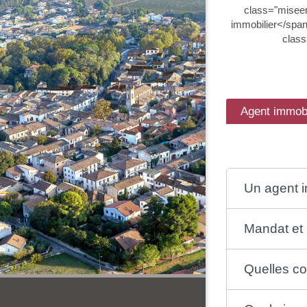
class="miseen
immobilier</span
class
Agent immobi
Un agent i
Mandat et 
Quelles co