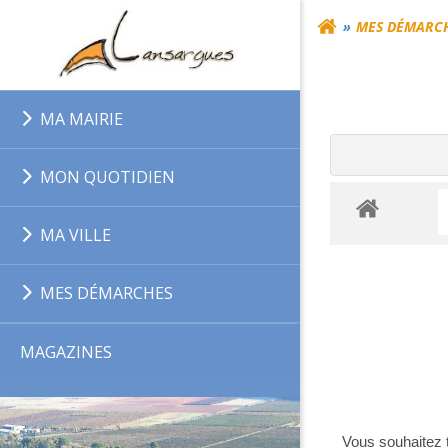
Aller
MES DÉMARC
au
contenu
MA MAIRIE
MON QUOTIDIEN
MA VILLE
MES DÉMARCHES
MAGAZINES
Vous souhaitez 