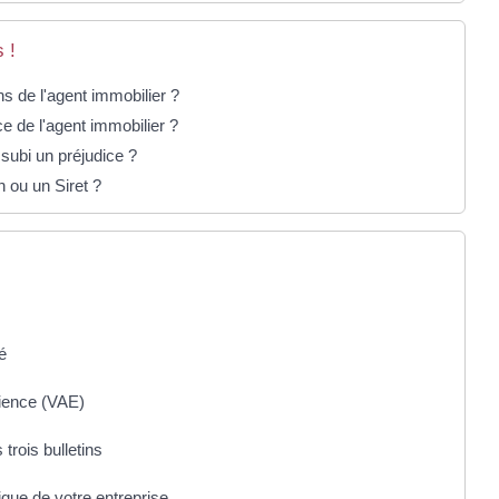
 !
ns de l'agent immobilier ?
ce de l'agent immobilier ?
subi un préjudice ?
 ou un Siret ?
é
rience (VAE)
 trois bulletins
dique de votre entreprise