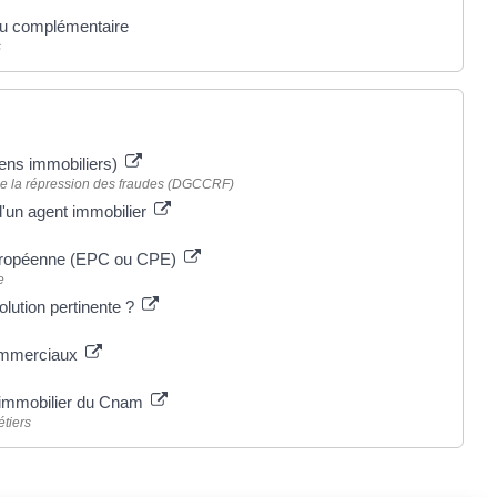
ou complémentaire
s
iens immobiliers)
 de la répression des fraudes (DGCCRF)
 d'un agent immobilier
européenne (EPC ou CPE)
e
olution pertinente ?
commerciaux
 l'immobilier du Cnam
étiers