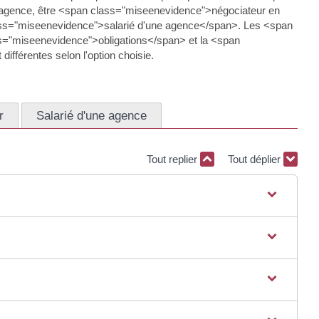
agence, être <span class="miseenevidence">négociateur en
lass="miseenevidence">salarié d'une agence</span>. Les <span
s="miseenevidence">obligations</span> et la <span
fférentes selon l'option choisie.
r
Salarié d'une agence
Tout replier
Tout déplier