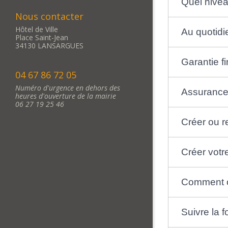
Quel nivea
Nous contacter
Hôtel de Ville
Au quotidi
Place Saint-Jean
34130 LANSARGUES
Garantie fi
04 67 86 72 05
Numéro d'urgence en dehors des
Assurance 
heures d'ouverture de la mairie
06 27 19 25 46
Créer ou 
Créer votre
Comment ob
Suivre la 